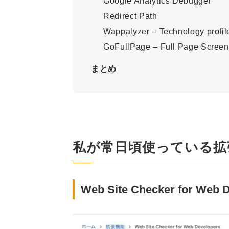
Google Analytics Debugger
Redirect Path
Wappalyzer – Technology profil
GoFullPage – Full Page Screen
まとめ
私が常日頃使っている拡
Web Site Checker for Web 