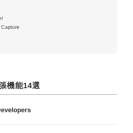
er
 Capture
張機能14選
Developers