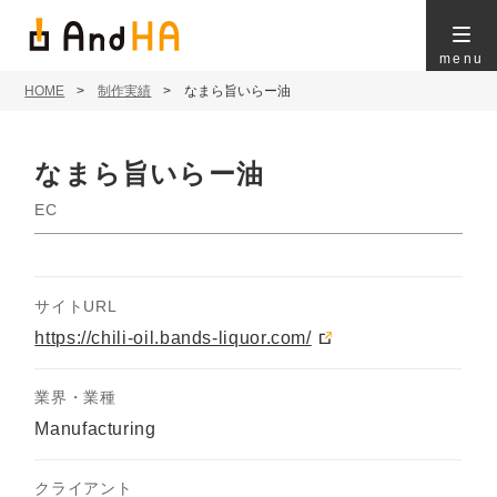
menu
HOME
制作実績
なまら旨いらー油
なまら旨いらー油
EC
サイトURL
https://chili-oil.bands-liquor.com/
業界・業種
Manufacturing
クライアント