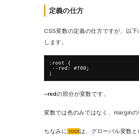
定義の仕方
CSS変数の定義の仕方ですが、以下
します。
:root {
--red: #f00;
｝
–red
の部分が変数です。
変数では色のみではなく、margi
ちなみに
:root
は、グローバル変数と