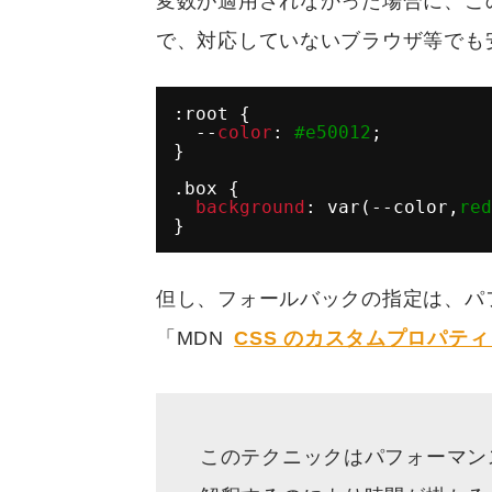
変数が適用されなかった場合に、こ
で、対応していないブラウザ等でも
:root {
--
color
: 
#e50012
;
}
.box {
background
: var(--color,
red
}
但し、フォールバックの指定は、パ
「MDN
CSS のカスタムプロパティ 
このテクニックはパフォーマン