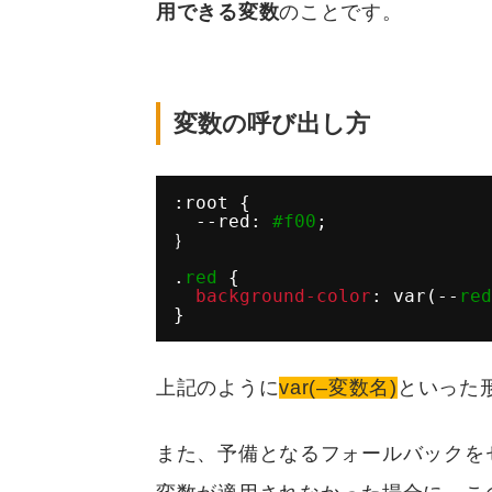
用できる変数
のことです。
変数の呼び出し方
:root {
--red: 
#f00
;
｝
.
red
{
background-color
: var(--
red
}
上記のように
var(–変数名)
といった
また、予備となるフォールバックを